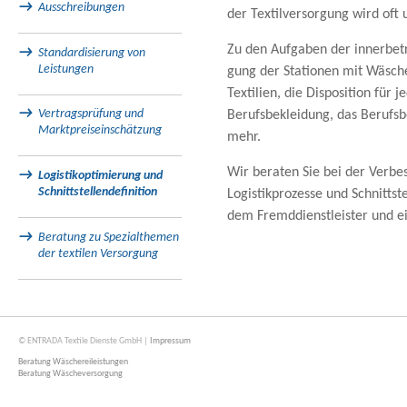
→
Ausschreibungen
der Tex­til­ver­sor­gung wird oft 
Zu den Auf­ga­ben der inner­be­tri
→
Standardisierung von
Leistungen
gung der Sta­tio­nen mit Wäsche
Tex­ti­lien, die Dis­po­si­tion für 
→
Vertragsprüfung und
Berufs­be­klei­dung, das Berufs­
Marktpreiseinschätzung
mehr.
Wir bera­ten Sie bei der Ver­bes­s
→
Logistikoptimierung und
Schnittstellendefinition
Logis­tik­pro­zesse und Schnitt­st
dem Fremd­dienst­leis­ter und eig
→
Beratung zu Spezialthemen
der textilen Versorgung
© ENTRADA Textile Dienste GmbH |
Impressum
Beratung Wäschereileistungen
Beratung Wäscheversorgung