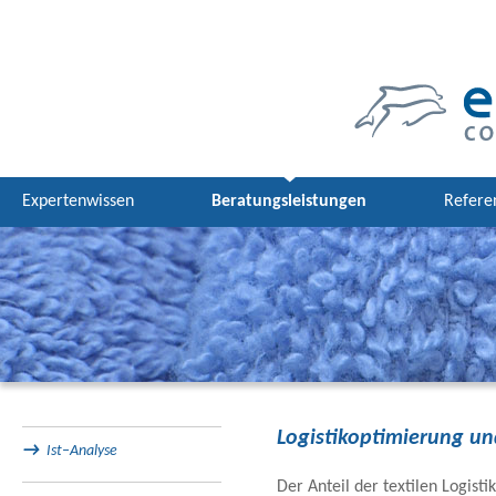
Expertenwissen
Beratungsleistungen
Refere
Logistikoptimierung und
→
Ist–Analyse
Der Anteil der tex­ti­len Logis­